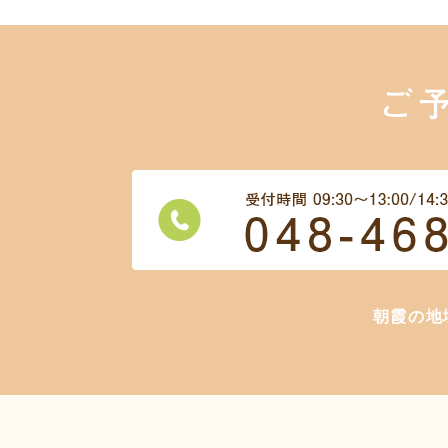
ご
朝霞の地