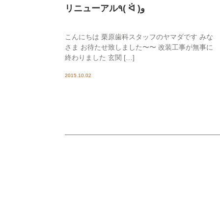
リニューアル٩( ᐛ )و
こんにちは 栗原歯科スタッフのヤマダです みな
さま お待たせ致しました〜〜 改装工事が無事に
終わりました 玄関 […]
2015.10.02