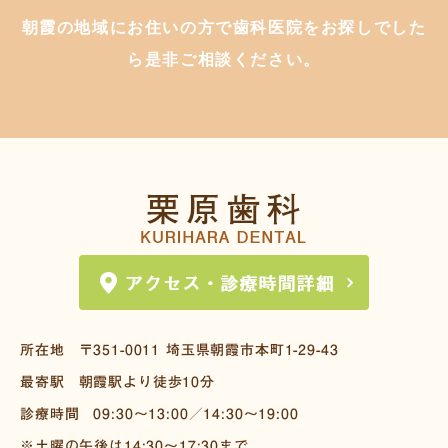
最新情報
「歯がグラグラする」「歯茎から血が出る」
14:30-19:00（最終受付時間18:30）

朝霞の地域にお住いの方で歯科医院をお探しでした
【アクセス・駐車場】

お口のトラブルを未然に防ぎ、患者様が将来
といった症状が出る前に、予防することが何
土曜午後は14:30～17:30まで

東武東上線「朝霞駅」より徒歩10分

ら是非ご相談ください。
にわたってご自身の歯でおいしく食事ができ
よりも大切です。

※ 予約優先制（お待たせしないためにも、で
敷地内に約6台の駐車スペースを設けています

るよう丁寧な診療を心がけております。

当院では、「安全・安心な診療」をコンセプ
きるだけ事前のご予約をお願いします）

朝霞市で予防の処置に力を入れている栗原歯
トに、虫歯や歯周病にならないための予防処
【営業時間】

科は、虫歯や歯周病の予防ケアを行っている
置やメンテナンスに力を入れています。

【休診日】

9:30-13:00（最終受付時間12:00）

歯科医院です。

顕微鏡による歯周病菌の有無の確認を行い、
2026/07/10
木曜・日曜・祝日

14:30-19:00（最終受付時間18:30）

定期的なチェックやケアを通じて、地域にお
それに対して適切な処置のご案内をいたしま
最新情報
土曜午後は14:30～17:30まで

住まいの方々のお口の健康習慣づくりをしっ
す。

【お問合せ・予約】

※ 予約優先制（お待たせしないためにも、で
「最近、滑舌が悪くなった」「食べ物が飲み
かりとサポートいたします。

お電話での受付など

きるだけ事前のご予約をお願いします）

込みづらい」と感じることはありませんか？

東武東上線の朝霞駅より徒歩10分のアクセス
30年以上地域に密着してきた当院が、皆さま
#歯科衛生士募集 #歯科衛生士求人 #歯科衛生
それは「口腔機能低下症」のサインかもしれ
しやすい場所にあり、専用の駐車場も4台分完
のお口の健康をサポートします。

士採用
【休診日】

ません。

備しております。

所在地
〒351-0011
埼玉県朝霞市本町1-29-43
木曜・日曜・祝日

お口の筋肉や感覚の衰えを放置すると、全身
滑舌が悪くなったなどの気がかりな点がある
「最近、歯医者に行っていないな…」という
最寄駅
朝霞駅より徒歩10分
の健康に影響することも。

場合は、いつでもお問い合わせください。
2026/06/25
方は、ぜひ一度、検診にいらしてください。

診療時間
09:30～13:00／14:30～19:00
【お問合せ・予約】

当院では専用の検査で現在のお口の状態をチ
最新情報
※土曜の午後は14:30～17:30まで
お電話での受付など
