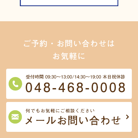
診療時間：09:30-13:00/14:30-19:00

最新情報
ンセリングや予防処置に力を入れています。

※土曜午後は14:30～17:30まで

お子様の大切な歯を虫歯から守るため、痛く
詳しい条件やご質問は、お電話またはホーム
当院では、「安全・安心な診療」をコンセプ
休診日：木曜・日曜・祝日

なる前の適切な予防処置を大切にしながらお
ページよりお気軽にお問い合わせください
トに、お子様お一人おひとりの発育を見なが
口の健康習慣づくりをサポートいたします。

ら正しい歯並びを実現するお手伝いをしてお
お電話の予約優先制（お待たせしないために
栗原歯科は、朝霞市の小児歯科としてフッ素
✎*┈┈┈┈┈┈┈┈┈┈┈

ご予約・お問い合わせは
ります。

も、できるだけ事前のご予約をお願いしま
塗布や奥歯の溝を埋めるシーラントなどの痛
【所在地】

す）

お気軽に
くないケアを行っている歯科医院です。

栗原歯科

2026/07/20
「うちの子の歯並び、大丈夫かな？」と少し
お子様の歯並びや健やかな成長を支えるため
〒351-0011 埼玉県朝霞市本町１丁目２９−４
でも不安を感じたら、ぜひお気軽にご相談に
#栗原歯科 #小児矯正 #小児歯科 #矯正歯科 #
最新情報
の小児矯正のご相談にも対応しております。

３

いらしてください。

歯並び #朝霞市
Q. 歯周病って、痛みがなくても進行するんで
患者様の思いを常に自分の気持ちとして持ち
すか？

続け、安心で誠実な医療を提供することを目
【アクセス・駐車場】

✎*┈┈┈┈┈┈┈┈┈┈┈

A. はい、その通りです。歯周病は自覚症状が
指しています。

東武東上線「朝霞駅」より徒歩10分

【所在地】

出にくく、気づいた時には重症化しているこ
お口のことで少しでも気になることがござい
敷地内に約6台の駐車スペースを設けています

栗原歯科

とも少なくありません。

ましたら、まずはお気軽にご相談ください。
〒351-0011 埼玉県朝霞市本町１丁目２９−４
2026/07/15
【営業時間】

３

朝霞駅徒歩10分の【栗原歯科】です。

9:30-13:00（最終受付時間12:00）
