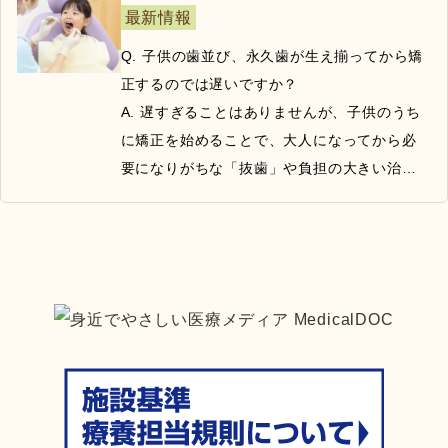
小児矯正では発育を見ながら正しい歯並びを
最新情報
実現、または大人になってから必要になりが
Q. 子供の歯並び、永久歯が生え揃ってから矯
ちな抜歯や負担の大きい治療リスクを抑える
正するのでは遅いですか？

準備につながります。

A. 遅すぎることはありませんが、子供のうち
に矯正を始めることで、大人になってから必
まずはお口の状態を丁寧に確認し、成長に合
要になりがちな「抜歯」や負担の大きい治療
う方針をご提案します。

リスクを抑える準備につながります。

2026/07/30
最新情報
朝霞市で長年、地域に寄り添う診療を続けて
■栗原歯科

こんにちは！朝霞市の「栗原歯科」です。

いる【栗原歯科】です。

〒351-0011

こどもの頃から顎の発育を上手くコントロー
埼玉県朝霞市本町1-29-43

当院では現在、一緒に患者様のお口の健康を
ルしてあげれば、将来、きれいで健康的な歯
守ってくださる正社員の歯科助手さんを募集
を手に入れることができます。

アクセス：東武東上線「朝霞駅」より徒歩10
しています！

また、お子様の受け口（反対咬合）などは、
分

大人になる前(乳幼児期)の早期対応がおすすめ
2026/07/29
駐車場：4台

最新の知識と技術を学びながら、丁寧なカウ
です。
