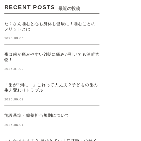
RECENT POSTS
最近の投稿
たくさん噛むと心も身体も健康に！噛むことの
メリットとは
2026.08.04
夜は歯が痛みやすい?!朝に痛みが引いても油断禁
物！
2026.07.02
「歯が2列に…」これって大丈夫？子どもの歯の
生え変わりトラブル
2026.06.02
施設基準・療養担当規則について
2026.06.01
あなたは大丈夫？ 意外と多い「口呼吸」のサイ