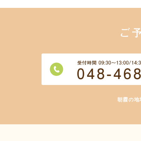
ご
朝霞の地