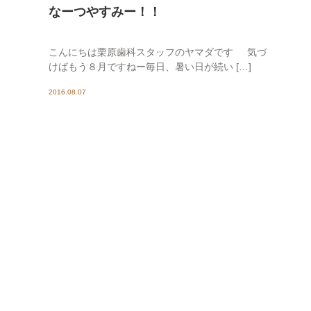
なーつやすみー！！
こんにちは栗原歯科スタッフのヤマダです 気づ
けばもう８月ですねー毎日、暑い日が続い […]
2016.08.07