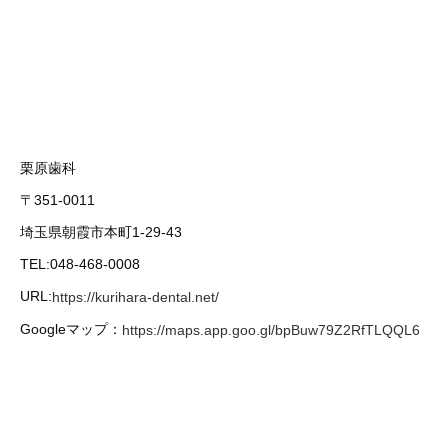
栗原歯科
〒351-0011
埼玉県朝霞市本町1-29-43
TEL:048-468-0008
URL:
https://kurihara-dental.net/
Googleマップ：
https://maps.app.goo.gl/bpBuw79Z2RfTLQQL6