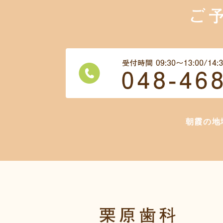
ご
朝霞の地